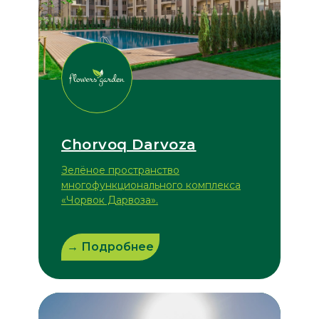
Chorvoq Darvoza
Зелёное пространство
многофункционального комплекса
«Чорвок Дарвоза».
→ Подробнее