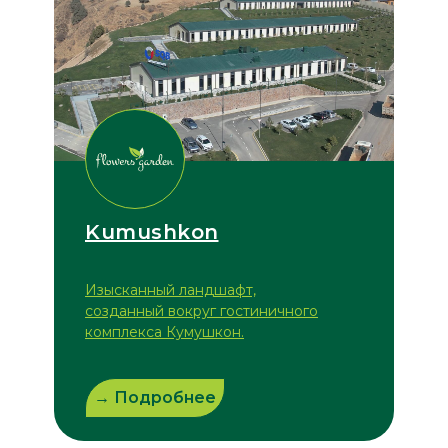
Kumushkon
Изысканный ландшафт,
созданный вокруг гостиничного
комплекса Кумушкон.
→ Подробнее