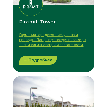
Piramit Tower
Гармония городского искусства и
природы. Ландшафт вокруг пирамиды
— символ инноваций и элегантности.
→ Подробнее