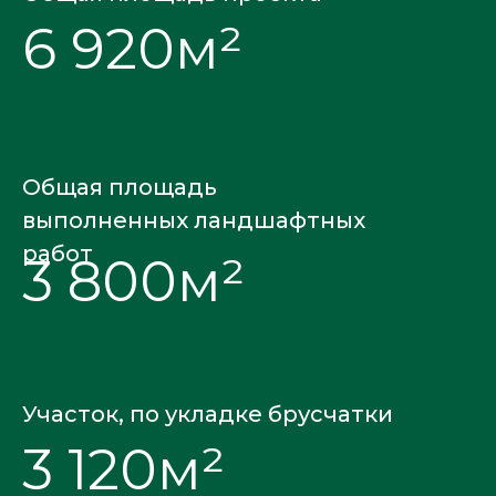
6 920м²
Озеленение 
Общая площадь
выполненных ландшафтных
работ
3 800м²
Участок, по укладке брусчатки
3 120м²