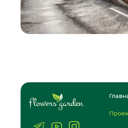
Главн
Прое