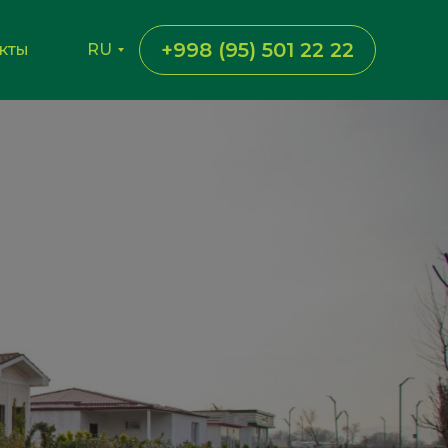
+998 (95) 501 22 22
кты
RU