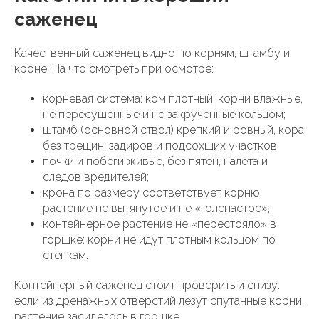
саженец
Качественный саженец видно по корням, штамбу и
кроне. На что смотреть при осмотре:
корневая система: ком плотный, корни влажные,
не пересушенные и не закрученные кольцом;
штамб (основной ствол) крепкий и ровный, кора
без трещин, задиров и подсохших участков;
почки и побеги живые, без пятен, налета и
следов вредителей;
крона по размеру соответствует корню,
растение не вытянутое и не «голенастое»;
контейнерное растение не «перестояло» в
горшке: корни не идут плотным кольцом по
стенкам.
Контейнерный саженец стоит проверить и снизу:
если из дренажных отверстий лезут спутанные корни,
растение засиделось в горшке.