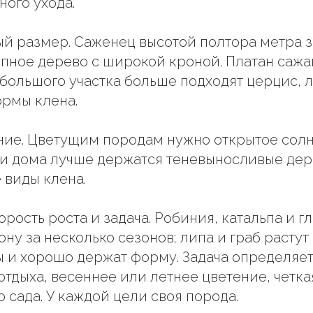
ного ухода.
ый размер. Саженец высотой полтора метра за
упное дерево с широкой кроной. Платан сажаю
ебольшого участка больше подходят церцис, 
рмы клена.
ние. Цветущим породам нужно открытое солн
ни дома лучше держатся теневыносливые дере
 виды клена.
рость роста и задача. Робиния, катальпа и г
ну за несколько сезонов; липа и граб растут
ы и хорошо держат форму. Задача определяет
 отдыха, весеннее или летнее цветение, четк
 сада. У каждой цели своя порода.