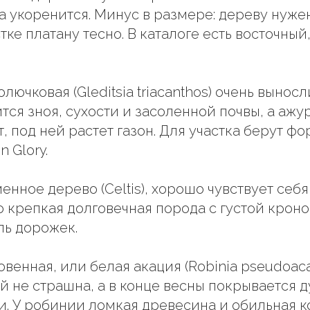
да укоренится. Минус в размере: дереву нуже
ке платану тесно. В каталоге есть восточный
лючковая (Gleditsia triacanthos) очень вынос
тся зноя, сухости и засоленной почвы, а ажу
, под ней растет газон. Для участка берут ф
 Glory.
енное дерево (Celtis), хорошо чувствует себя
о крепкая долговечная порода с густой кроно
ль дорожек.
венная, или белая акация (Robinia pseudoaca
 ей не страшна, а в конце весны покрывается
. У робинии ломкая древесина и обильная 