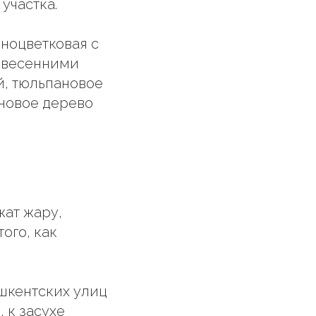
участка.
пноцветковая с
 весенними
й, тюльпановое
ановое дерево
жат жару,
ого, как
ташкентских улиц
 к засухе