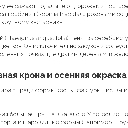
му ее сажают подальше от дорожек и построек
ая робиния (Robinia hispida) с розовыми соц
 крупному кустарнику.
 (Elaeagnus angustifolia) ценят за серебрист
цветков. Он исключительно засухо- и солеуст
соленных почвах, где другим деревьям тяжело
ная крона и осенняя окраска
ирают ради формы кроны, фактуры листвы и
амая большая группа в каталоге. У остролистн
сорта и шаровидные формы (например, Друм