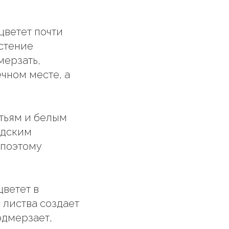
 цветет почти
стение
мерзать,
чном месте, а
стьям и белым
одским
 поэтому
цветет в
 листва создает
одмерзает,