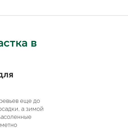
стка в
для
ревьев еще до
осадки, а зимой
 засоленные
аметно