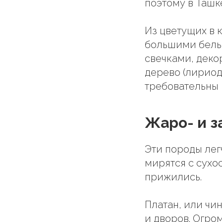
поэтому в Ташк
Из цветущих в 
большими белы
свечками, деко
дерево (лириод
требовательны к
Жаро- и з
Эти породы лег
мирятся с сухос
прижились.
Платан, или чин
и дворов. Огром