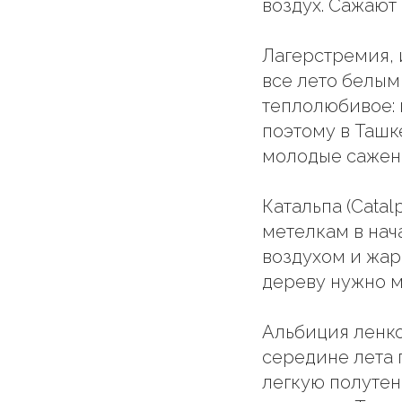
воздух. Сажают
Лагерстремия, и
все лето белы
теплолюбивое: 
поэтому в Ташк
молодые саженц
Катальпа (Cata
метелкам в нач
воздухом и жар
дереву нужно м
Альбиция ленкор
середине лета 
легкую полутен