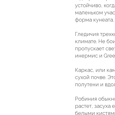
устойчиво, ког
маленьком участ
форма кунеата.
Гледичия трехко
климате. Не бои
пропускает свет
инермис и Green
Каркас, или кам
сухой почве. Эт
полутени и вдо
Робиния обыкно
растет, засуха
белыми кистями