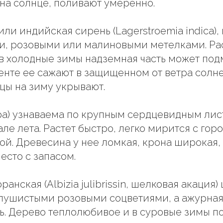
 на солнце, поливают умеренно.
ли индийская сирень (Lagerstroemia indica),
ми, розовыми или малиновыми метелками. Ра
в холодные зимы надземная часть может под
енте ее сажают в защищенном от ветра солне
ы на зиму укрывают.
lpa) узнаваема по крупным сердцевидным ли
але лета. Растет быстро, легко мирится с гор
ой. Древесина у нее ломкая, крона широкая,
есто с запасом.
анская (Albizia julibrissin, шелковая акация) 
пушистыми розовыми соцветиями, а ажурная
ь. Дерево теплолюбивое и в суровые зимы п