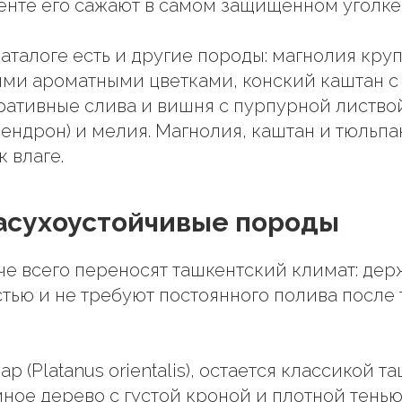
енте его сажают в самом защищенном уголке 
каталоге есть и другие породы: магнолия кру
ми ароматными цветками, конский каштан с
ративные слива и вишня с пурпурной листво
ендрон) и мелия. Магнолия, каштан и тюльп
 влаге.
асухоустойчивые породы
че всего переносят ташкентский климат: дер
тью и не требуют постоянного полива после т
ар (Platanus orientalis), остается классикой 
ное дерево с густой кроной и плотной тенью,