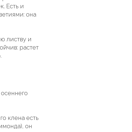
. Есть и
ветиями: она
ую листву и
ойчив: растет
.
 осеннего
ого клена есть
монда), он