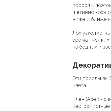
поросль, поэто
щетинистоволос
ниже и ближе к
Лох узколистный
аромат мелких 
на бедных и за
Декоратив
Эти породы выб
цвета.
Клен (Acer) - с
пестролистные 