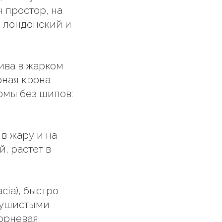
н простор, на
, лондонский и
лива в жарком
рная крона
ормы без шипов:
 в жару и на
й, растет в
cia), быстро
 душистыми
корневая