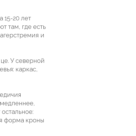
 15-20 лет
т там, где есть
лагерстремия и
це. У северной
вья: каркас,
ледичия
 медленнее,
 остальное:
ая форма кроны