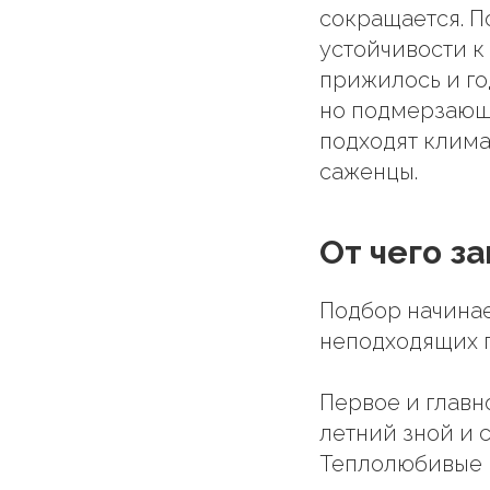
сокращается. П
устойчивости к
прижилось и го
но подмерзающе
подходят клима
саженцы.
От чего з
Подбор начинае
неподходящих 
Первое и главн
летний зной и 
Теплолюбивые 