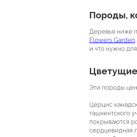
Породы, к
Деревья ниже п
Flowers Garden
и что нужно для
Цветущие
Эти породы цен
Церцис канадски
ташкентского у
покрываются р
сердцевидная л