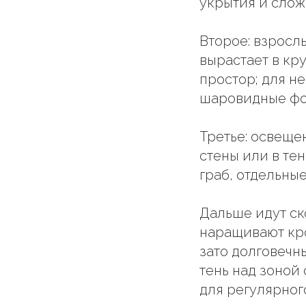
укрытия и слож
Второе: взросл
вырастает в кр
простор; для н
шаровидные фо
Третье: освеще
стены или в те
граб, отдельные
Дальше идут ско
наращивают кро
зато долговечн
тень над зоной
для регулярного