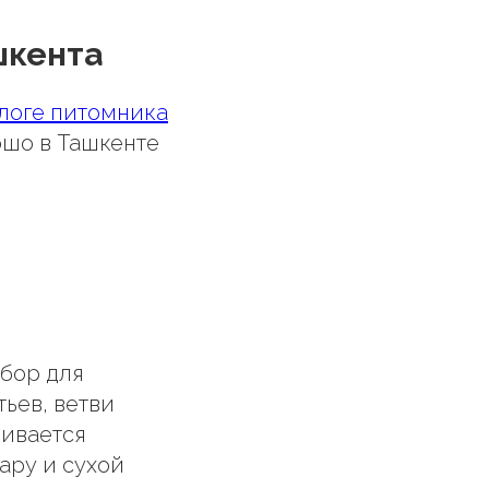
шкента
логе питомника
рошо в Ташкенте
ыбор для
тьев, ветви
чивается
ару и сухой