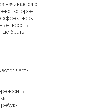
ка начинается с
рево, которое
е эффектного,
вные породы
 где брать
кается часть
переносить
зы.
требуют