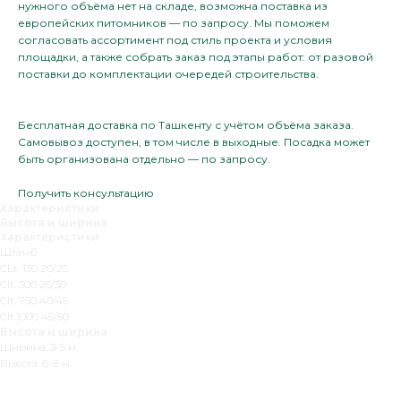
нужного объёма нет на складе, возможна поставка из
европейских питомников — по запросу. Мы поможем
согласовать ассортимент под стиль проекта и условия
площадки, а также собрать заказ под этапы работ: от разовой
поставки до комплектации очередей строительства.
Бесплатная доставка по Ташкенту с учётом объёма заказа.
Самовывоз доступен, в том числе в выходные. Посадка может
быть организована отдельно — по запросу.
Получить консультацию
Характеристики
Высота и ширина
Характеристики
Штамб
CLt. 130 20/25
Clt. 300 25/30
Clt. 750 40/45
Clt.1000 45/50
Высота и ширина
Ширина: 3-5 м.
Высота: 6-8 м.