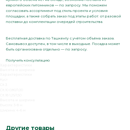
европейских питомников — по запросу. Мы поможем
согласовать ассортимент под стиль проекта и условия
площадки, а также собрать заказ под этапы работ: от разовой
поставки до комплектации очередей строительства.
Бесплатная доставка по Ташкенту с учётом объёма заказа.
Самовывоз доступен, в том числе в выходные. Посадка может
быть организована отдельно — по запросу.
Получить консультацию
Характеристики
Высота и ширина
Характеристики
Куст
Clt.3
Clt.10 0,80/1,00
Clt.18 1,25/1,50
Высота и ширина
Высота: 3-8 м.
Ширина: 4-6 м.
Другие товары