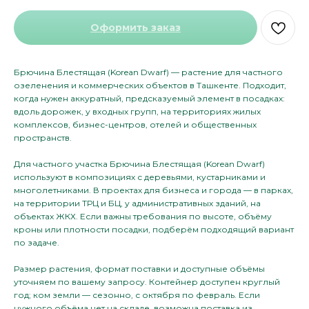
Оформить заказ
Брючина Блестящая (Korean Dwarf) — растение для частного
озеленения и коммерческих объектов в Ташкенте. Подходит,
когда нужен аккуратный, предсказуемый элемент в посадках:
вдоль дорожек, у входных групп, на территориях жилых
комплексов, бизнес-центров, отелей и общественных
пространств.
Для частного участка Брючина Блестящая (Korean Dwarf)
используют в композициях с деревьями, кустарниками и
многолетниками. В проектах для бизнеса и города — в парках,
на территории ТРЦ и БЦ, у административных зданий, на
объектах ЖКХ. Если важны требования по высоте, объёму
кроны или плотности посадки, подберём подходящий вариант
по задаче.
Размер растения, формат поставки и доступные объёмы
уточняем по вашему запросу. Контейнер доступен круглый
год; ком земли — сезонно, с октября по февраль. Если
нужного объёма нет на складе, возможна поставка из