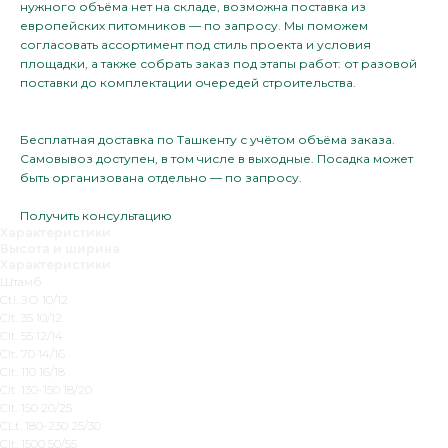
нужного объёма нет на складе, возможна поставка из
европейских питомников — по запросу. Мы поможем
согласовать ассортимент под стиль проекта и условия
площадки, а также собрать заказ под этапы работ: от разовой
поставки до комплектации очередей строительства.
Бесплатная доставка по Ташкенту с учётом объёма заказа.
Самовывоз доступен, в том числе в выходные. Посадка может
быть организована отдельно — по запросу.
Получить консультацию
Характеристики
Высота и ширина
Характеристики
Штамб
Ctl. ЗО 10/12
Clt. 35 10/12
Clt. 55 12/14
Clt. 70 14/16
Clt. 110 16/18
Clt. 130-150 18/20
Clt. 150 20/25
CLt. 180-230 25/30
Clt. 1500 50/55