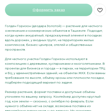
Оформить заказ
Голден Горизон (деодара Золотой) — растение для частного
озеленения и коммерческих объектов в Ташкенте. Подходит,
когда нужен аккуратный, предсказуемый элемент в посадках:
вдоль дорожек, у входных групп, на территориях жилых
комплексов, бизнес-центров, отелей и общественных
пространств.
Для частного участка Голден Горизон используют в
композициях с деревьями, кустарниками и многолетниками. В
проектах для бизнеса и города — в парках, на территории ТРЦ
и БЦ, у административных зданий, на объектах ЖКХ. Если важны
требования по высоте, объёму кроны или плотности посадки,
подберём подходящий вариант по задаче.
Размер растения, формат поставки и доступные объёмы
уточняем по вашему запросу. Контейнер доступен круглый
год; ком земли — сезонно, с октября по февраль. Если
нужного объёма нет на складе, возможна поставка из
европейских питомников — по запросу. Мы поможем