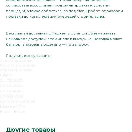
согласовать ассортимент под стиль проекта и условия
площадки, а также собрать заказ под этапы работ: от разовой
поставки до комплектации очередей строительства.
Бесплатная доставка по Ташкенту с учётом объёма заказа.
Самовывоз доступен, в том числе в выходные. Посадка может
быть организована отдельно — по запросу.
Получить консультацию
Характеристики
Высота и ширина
Характеристики
Штамб
CLt. 130 20/25
Clt. 300 25/30
Clt. 750 40/45
Clt.1000 45/50
Высота и ширина
Ширина: 5-7 м.
Высота: 8-12 м.
Другие товары