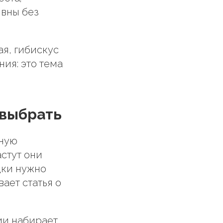
ивны без
я, гибискус
ия: это тема
 выбрать
тную
астут они
дки нужно
ает статья о
ии набирает