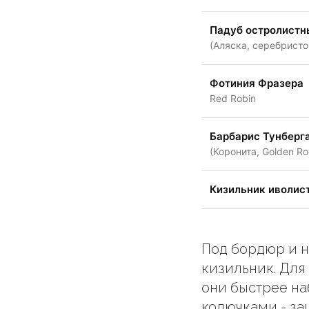
Падуб остролистн
(Аляска, серебрист
Фотиния Фразера
Red Robin
Барбарис Тунберг
(Коронита, Golden Ro
Кизильник иволис
Под бордюр и 
кизильник. Для
они быстрее на
колючками - за