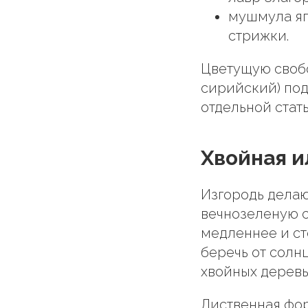
мушмула яп
стрижки.
Цветущую свобо
сирийский) под
отдельной стат
Хвойная и
Изгородь делаю
вечнозеленую с
медленнее и ст
беречь от солн
хвойных деревья
Лиственная фо