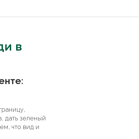
ди в
енте:
границу,
з, дать зеленый
ем, что вид и