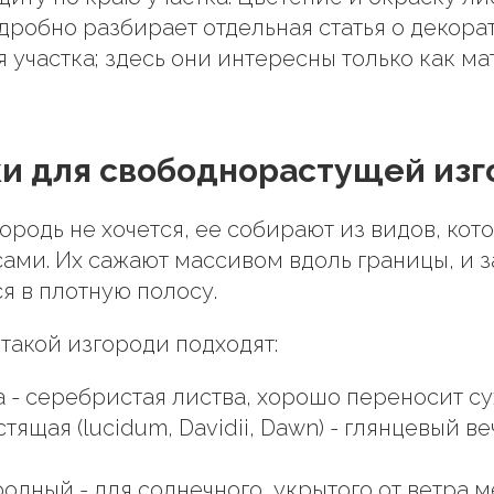
дробно разбирает отдельная статья о декора
я участка; здесь они интересны только как м
и для свободнорастущей изг
городь не хочется, ее собирают из видов, кот
ами. Их сажают массивом вдоль границы, и з
я в плотную полосу.
 такой изгороди подходят:
 - серебристая листва, хорошо переносит сух
тящая (lucidum, Davidii, Dawn) - глянцевый 
одный - для солнечного, укрытого от ветра м