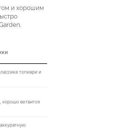
стом и хорошим
быстро
Garden.
ЖКИ
классика топиари и
, хорошо ветвится
 аккуратную