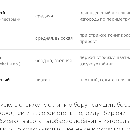
ый
вечнозеленый и колюч
средняя
изгородь по периметру
о-пестрый)
при стрижке гонит кр
средняя, высокая
прирост
а
держит стрижку, цветна
бордюр, средняя
засухоустойчив
cket и др.)
тный
низкая
плотный, годится для 
низкую стриженую линию берут самшит, бер
 средней и высокой стены подойдут бирючин
бирают высоту. Барбарис добавит в изгородь 
щиту по краю участка. Цветение и окраску ли