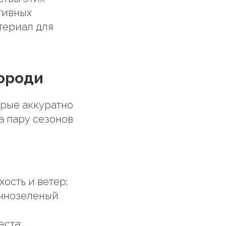
тивных
атериал для
ороди
орые аккуратно
а пару сезонов
ость и ветер;
вечнозеленый
еста;