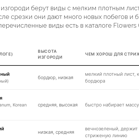
 изгороди берут виды с мелким плотным ли
сле срезки они дают много новых побегов и 
перечисленные виды есть в каталоге Flowers 
ВЫСОТА
ЛОГЕ)
ЧЕМ ХОРОШ ДЛЯ СТРИ
ИЗГОРОДИ
еный
мелкий плотный лист, 
бордюр, низкая
бордюра
ный)
я
средняя, высокая
быстро набирает массу
anum, Korean
ий
вечнозеленый, держит
низкая, средняя
стриженую линию