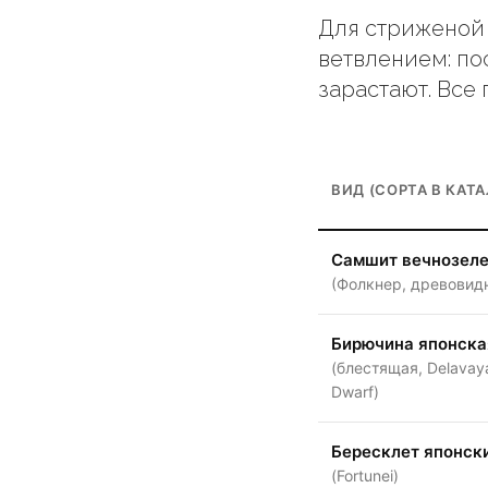
Для стриженой
ветвлением: по
зарастают. Все 
ВИД (СОРТА В КАТА
Самшит вечнозел
(Фолкнер, древовид
Бирючина японска
(блестящая, Delavay
Dwarf)
Бересклет японск
(Fortunei)