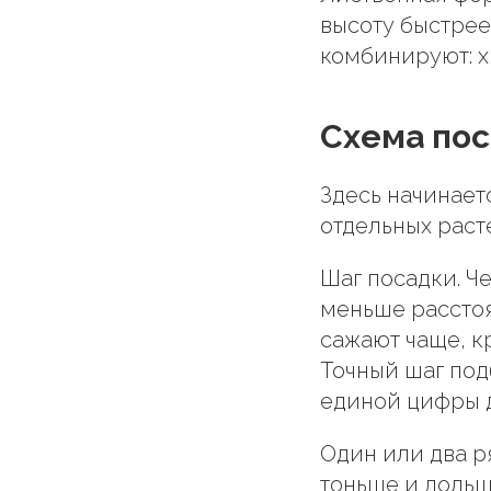
высоту быстрее
комбинируют: х
Схема пос
Здесь начинаетс
отдельных раст
Шаг посадки. Ч
меньше рассто
сажают чаще, к
Точный шаг под
единой цифры д
Один или два р
тоньше и дольш