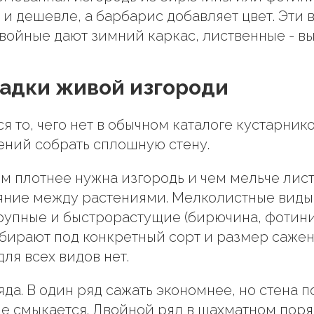
 и дешевле, а барбарис добавляет цвет. Эти 
войные дают зимний каркас, лиственные - выс
адки живой изгороди
я то, чего нет в обычном каталоге кустарнико
ений собрать сплошную стену.
ем плотнее нужна изгородь и чем мельче лист
яние между растениями. Мелколистные виды
рупные и быстрорастущие (бирючина, фотиния
бирают под конкретный сорт и размер сажен
ля всех видов нет.
яда. В один ряд сажать экономнее, но стена п
е смыкается. Двойной ряд в шахматном поря