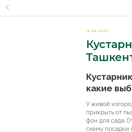
16.06.2026
Кустарн
Ташкен
Кустарник
какие выб
У живой изгород
прикрыть от пыл
фон для сада. О
схему посадки 