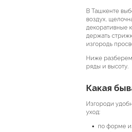
В Ташкенте выбо
воздух, щелочна
декоративные к
держать стрижку
изгородь просв
Ниже разберем 
ряды и высоту.
Какая быв
Изгороди удобн
уход:
по форме и