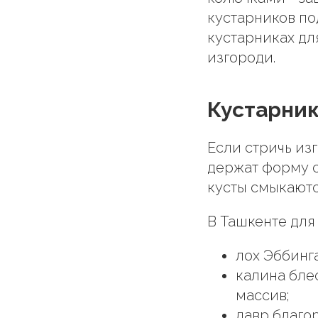
кустарников по
кустарниках дл
изгороди.
Кустарник
Если стричь из
держат форму с
кусты смыкаютс
В Ташкенте для
лох Эббинга
калина блес
массив;
лавр благор