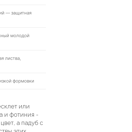
ий — защитная
асный молодой
я листва,
низкой формовки
есклет или
а и фотиния -
цвет, а падуб с
ствы этих