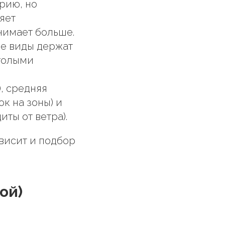
рию, но
яет
нимает больше.
ые виды держат
 голыми
, средняя
ок на зоны) и
иты от ветра).
висит и подбор
ой)