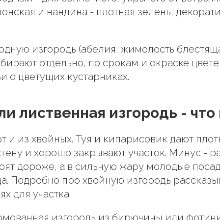
онская и нандина - плотная зелень, декорат
дную изгородь (абелия, жимолость блестяща
бирают отдельно, по срокам и окраске цветен
ьи о цветущих кустарниках.
ли лиственная изгородь - что
т и из хвойных. Туя и кипарисовик дают пло
тену и хорошо закрывают участок. Минус - р
оят дороже, а в сильную жару молодые поса
ца. Подробно про хвойную изгородь рассказыв
х для участка.
рмованная изгородь из бирючины или фотин