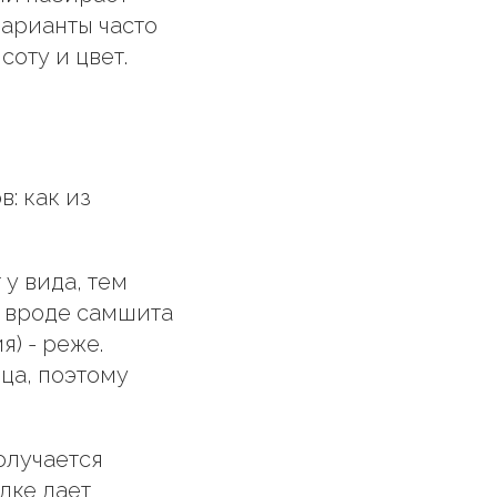
варианты часто
оту и цвет.
в: как из
 у вида, тем
 вроде самшита
) - реже.
ца, поэтому
олучается
дке дает