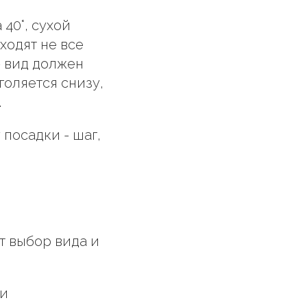
40°, сухой
ходят не все
- вид должен
голяется снизу,
.
посадки - шаг,
т выбор вида и
ли