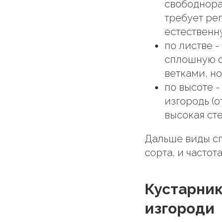
свободнора
требует ре
естественн
по листве 
сплошную с
ветками, но
по высоте -
изгородь (о
высокая сте
Дальше виды сг
сорта, и частот
Кустарник
изгороди