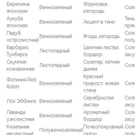
Бирючина
Формовка,
Вечнозеленый
Солн
японская
изгородь
Аукуба
Тень
Вечнозеленый
Акцент в тени
японская
пря
Падуб
Сол
Вечнозеленый
Ягоды, изгородь
остролистный
полу
Барбарис
Цветная листва,
Солн
Листопадный
Тунберга
бордюр
зас
Скумпия
Солитер, летняя
Листопадный
Сол
кожевенная
дымка
Красный
Фотиния Red
Вечнозеленый
прирост, живая
Солн
Robin
стена
Серебристая
Солн
Лох Эббинга
Вечнозеленый
листва
зас
Лаванда
Ароматный
Солн
Вечнозеленый
узколистная
бордюр
зас
Кизильник
Почвопокровный,
Сол
Полувечнозеленый
иволистный
склон
полу