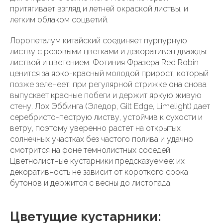
притягивает взгляд и летней окраской листвы, и
легким облаком соцветий.
Лоропеталум китайский соединяет пурпурную
листву с розовыми цветками и декоративен дважды:
листвой и цветением. Фотиния Фразера Red Robin
ценится за ярко-красный молодой прирост, который
позже зеленеет: при регулярной стрижке она снова
выпускает красные побеги и держит яркую живую
стену. Лох Эббинга (Эледор, Gilt Edge, Limelight) дает
серебристо-пеструю листву, устойчив к сухости и
ветру, поэтому уверенно растет на открытых
солнечных участках без частого полива и удачно
смотрится на фоне темнолистных соседей.
Цветнолистные кустарники предсказуемее: их
декоративность не зависит от короткого срока
бутонов и держится с весны до листопада.
Цветущие кустарники: