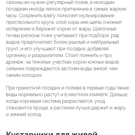
сезоны им нужен регулярный полив, а молодым
посадкам иногда легкое притенение в самые жаркие
часы. Сохранить влагу помогает мульчирование
приствольного круга: слой коры или щепы снижает
испарение и бережет корни от жары. Щелочные
почвы региона тоже учитывают при подборе: ряд
видов предпочитает более рыхлый и нейтральный
грунт, и его улучшают при посадке, добавляя
органику и разрыхлители. Стоит помнить и про
дренаж: на тяжелых участках корни южных видов
сильнее повреждаются застоем воды зимой, чем
самим холодом.
При грамотной посадке и поливе в первые годы такие
виды нормально растут и в местном климате. Дальше,
когда корневая система разрастается, уход
становится проще, а растение лучше держит и жару,
и зимний холод.
Кустарники для живой