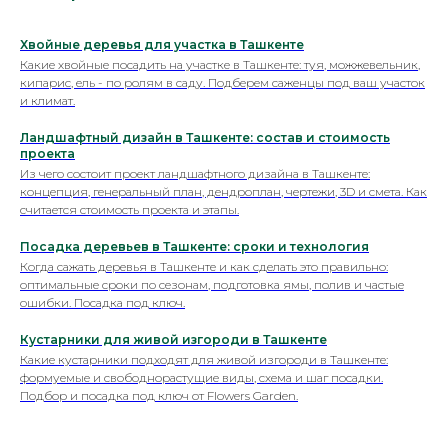
Хвойные деревья для участка в Ташкенте
Какие хвойные посадить на участке в Ташкенте: туя, можжевельник,
кипарис, ель - по ролям в саду. Подберем саженцы под ваш участок
и климат.
Ландшафтный дизайн в Ташкенте: состав и стоимость
проекта
Из чего состоит проект ландшафтного дизайна в Ташкенте:
концепция, генеральный план, дендроплан, чертежи, 3D и смета. Как
считается стоимость проекта и этапы.
Посадка деревьев в Ташкенте: сроки и технология
Когда сажать деревья в Ташкенте и как сделать это правильно:
оптимальные сроки по сезонам, подготовка ямы, полив и частые
ошибки. Посадка под ключ.
Кустарники для живой изгороди в Ташкенте
Какие кустарники подходят для живой изгороди в Ташкенте:
формуемые и свободнорастущие виды, схема и шаг посадки.
Подбор и посадка под ключ от Flowers Garden.