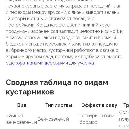
почвопокровные растения закрывают передний план
и переходы между ярусами, а лианы выводят зелень
на опоры и стены и связывают посадки с
постройками. Когда каркас, цвет и нижний ярус
продуманы заранее, сад выглядит целостно и зимой, и
в разгар сезона. Такой подход экономит и время, и
бюджет: меньше пересадок и замен из-за неудачно
выбранного места. Кустарники работают в связке с
верхним ярусом сада, поэтому их подбирают вместе
с
декоративными деревьями для участка
.
Сводная таблица по видам
кустарников
Вид
Тип листвы
Эффект в саду
Тр
Сол
Самшит
Топиари, низкий
Вечнозеленый
полу
вечнозеленый
бордюр
стр