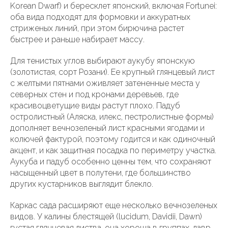
Korean Dwarf) и бересклет японский, включая Fortunei:
оба вида подходят для формовки и аккуратных
стриженых линий, при этом бирючина растет
быстрее и раньше набирает массу.
Для тенистых углов выбирают аукубу японскую
(золотистая, сорт Розани). Ее крупный глянцевый лист
с желтыми пятнами оживляет затененные места у
северных стен и под кронами деревьев, где
красивоцветущие виды растут плохо. Падуб
остролистный (Аляска, илекс, пестролистные формы)
дополняет вечнозеленый лист красными ягодами и
колючей фактурой, поэтому годится и как одиночный
акцент, и как защитная посадка по периметру участка.
Аукуба и падуб особенно ценны тем, что сохраняют
насыщенный цвет в полутени, где большинство
других кустарников выглядит блекло.
Каркас сада расширяют еще несколько вечнозеленых
видов. У калины блестящей (lucidum, Davidii, Dawn)
густая глянцевая листва, она хороша в группах, лавр