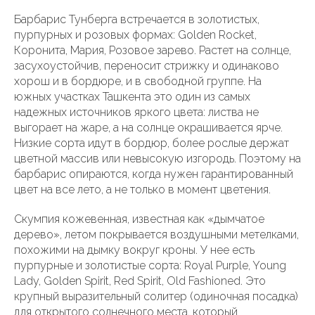
Барбарис Тунберга встречается в золотистых,
пурпурных и розовых формах: Golden Rocket,
Коронита, Мария, Розовое зарево. Растет на солнце,
засухоустойчив, переносит стрижку и одинаково
хорош и в бордюре, и в свободной группе. На
южных участках Ташкента это один из самых
надежных источников яркого цвета: листва не
выгорает на жаре, а на солнце окрашивается ярче.
Низкие сорта идут в бордюр, более рослые держат
цветной массив или невысокую изгородь. Поэтому на
барбарис опираются, когда нужен гарантированный
цвет на все лето, а не только в момент цветения.
Скумпия кожевенная, известная как «дымчатое
дерево», летом покрывается воздушными метелками,
похожими на дымку вокруг кроны. У нее есть
пурпурные и золотистые сорта: Royal Purple, Young
Lady, Golden Spirit, Red Spirit, Old Fashioned. Это
крупный выразительный солитер (одиночная посадка)
для открытого солнечного места, который