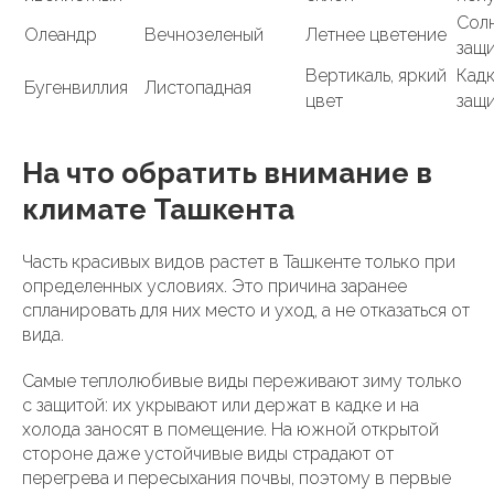
Солн
Олеандр
Вечнозеленый
Летнее цветение
защи
Вертикаль, яркий
Кадк
Бугенвиллия
Листопадная
цвет
защи
На что обратить внимание в
климате Ташкента
Часть красивых видов растет в Ташкенте только при
определенных условиях. Это причина заранее
спланировать для них место и уход, а не отказаться от
вида.
Самые теплолюбивые виды переживают зиму только
с защитой: их укрывают или держат в кадке и на
холода заносят в помещение. На южной открытой
стороне даже устойчивые виды страдают от
перегрева и пересыхания почвы, поэтому в первые