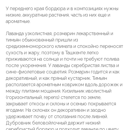
У переднего края бордюра и в композициях нужны
низкие, аккуратные растения, часть из них еще и
ароматные.
Лаванда узколистная, розмарин лекарственный и
тимьян обыкновенный пришли из
средиземноморского климата и спокойно переносят
сухость и жару, поэтому в Ташкенте легко
приживаются на солнце и почти не требуют полива
после укоренения. У лаванды серебристая листва и
сине-фиолетовые соцветия. Розмарин годится и как
декоративный, и как пряный кустарник. Тимьян
расползается ароматным ковриком вдоль дорожек и
между плитами мощения. Кизильник иволистный
(горизонтальный, repens) стелется по земле,
закрывает откосы и склоны и осенью покрывается
ягодами. На склонах он декоративен и заодно
удерживает почву от сползания после ливней.
Дубровник беловойлочный держит низкий
серебристый бордюр и подходит лаванде по цвету