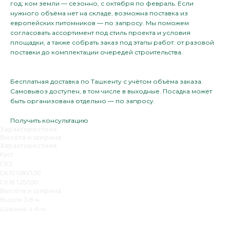
год; ком земли — сезонно, с октября по февраль. Если
нужного объёма нет на складе, возможна поставка из
европейских питомников — по запросу. Мы поможем
согласовать ассортимент под стиль проекта и условия
площадки, а также собрать заказ под этапы работ: от разовой
поставки до комплектации очередей строительства.
Бесплатная доставка по Ташкенту с учётом объёма заказа.
Самовывоз доступен, в том числе в выходные. Посадка может
быть организована отдельно — по запросу.
Получить консультацию
Характеристики
Высота и ширина
Характеристики
Куст
Clt.3
Clt.10 0,80/1,00
Clt.18 1,25/1,50
Высота и ширина
Высота: 3-8 м.
Ширина: 4-6 м.