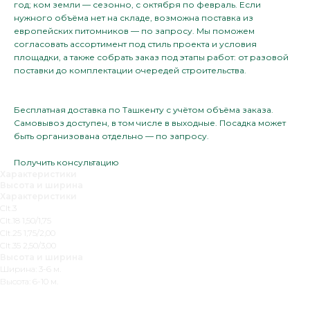
год; ком земли — сезонно, с октября по февраль. Если
нужного объёма нет на складе, возможна поставка из
европейских питомников — по запросу. Мы поможем
согласовать ассортимент под стиль проекта и условия
площадки, а также собрать заказ под этапы работ: от разовой
поставки до комплектации очередей строительства.
Бесплатная доставка по Ташкенту с учётом объёма заказа.
Самовывоз доступен, в том числе в выходные. Посадка может
быть организована отдельно — по запросу.
Получить консультацию
Характеристики
Высота и ширина
Характеристики
Clt.3
Clt.18 1,50/1,75
Clt.25 1,75/2,00
Clt.35 2,50/3,00
Высота и ширина
Ширина: 3-6 м.
Высота: 6-10 м.