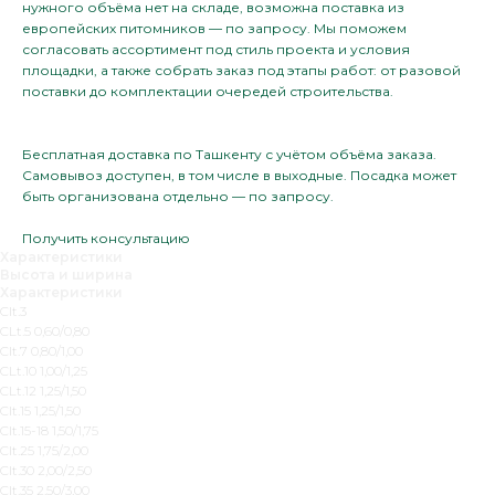
нужного объёма нет на складе, возможна поставка из
европейских питомников — по запросу. Мы поможем
согласовать ассортимент под стиль проекта и условия
площадки, а также собрать заказ под этапы работ: от разовой
поставки до комплектации очередей строительства.
Бесплатная доставка по Ташкенту с учётом объёма заказа.
Самовывоз доступен, в том числе в выходные. Посадка может
быть организована отдельно — по запросу.
Получить консультацию
Характеристики
Высота и ширина
Характеристики
Clt.3
CLt.5 0,60/0,80
Clt.7 0,80/1,00
CLt.10 1,00/1,25
CLt.12 1,25/1,50
Clt.15 1,25/1,50
Clt.15-18 1,50/1,75
Clt.25 1,75/2,00
Clt.30 2,00/2,50
Clt.35 2,50/3,00