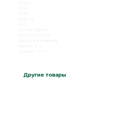
Clt.7-10
Clt.20
Clt.25
Clt.30-35
Clt.70
Clt.9O Ø 1,25/1,50
Clt.130 Ø 1,50/2,00
Высота и ширина
Высота: 1,5 м.
Ширина: 1,5-2 м.
Другие товары