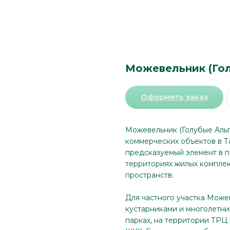
Можевельник (Го
Оформить заказ
Можевельник (Голубые Альп
коммерческих объектов в Т
предсказуемый элемент в по
территориях жилых комплек
пространств.
Для частного участка Може
кустарниками и многолетни
парках, на территории ТРЦ 