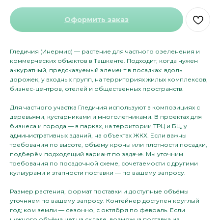
Оформить заказ
Гледичия (Инермис) — растение для частного озеленения и
коммерческих объектов в Ташкенте. Подходит, когда нужен
аккуратный, предсказуемый элемент в посадках: вдоль
дорожек, у входных групп, на территориях жилых комплексов,
бизнес-центров, отелей и общественных пространств.
Для частного участка Гледичия используют в композициях с
деревьями, кустарниками и многолетниками. В проектах для
бизнеса и города — в парках, на территории ТРЦ и БЦ, у
административных зданий, на объектах ЖКХ. Если важны
требования по высоте, объёму кроны или плотности посадки,
подберём подходящий вариант по задаче. Мы уточним
требования по посадочной схеме, сочетаемости с другими
культурами и этапности поставки — по вашему запросу.
Размер растения, формат поставки и доступные объёмы
уточняем по вашему запросу. Контейнер доступен круглый
год; ком земли — сезонно, с октября по февраль. Если
нужного объёма нет на складе, возможна поставка из