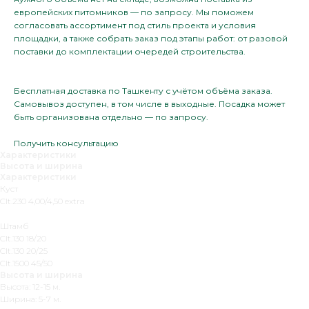
европейских питомников — по запросу. Мы поможем
согласовать ассортимент под стиль проекта и условия
площадки, а также собрать заказ под этапы работ: от разовой
поставки до комплектации очередей строительства.
Бесплатная доставка по Ташкенту с учётом объёма заказа.
Самовывоз доступен, в том числе в выходные. Посадка может
быть организована отдельно — по запросу.
Получить консультацию
Характеристики
Высота и ширина
Характеристики
Куст
Clt.230 4,00/4,50 extra
Штамб
Clt.130 18/20
Clt.130 20/25
Clt.1500 45/50
Высота и ширина
Высота: 12-15 м.
Ширина: 5-7 м.