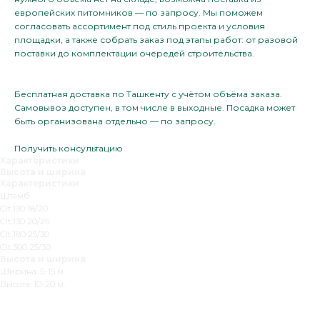
европейских питомников — по запросу. Мы поможем
согласовать ассортимент под стиль проекта и условия
площадки, а также собрать заказ под этапы работ: от разовой
поставки до комплектации очередей строительства.
Бесплатная доставка по Ташкенту с учётом объёма заказа.
Самовывоз доступен, в том числе в выходные. Посадка может
быть организована отдельно — по запросу.
Получить консультацию
Характеристики
Высота и ширина
Характеристики
Штамб
Clt.130 18/20
Clt.130 20/25
Clt.180 25/30
Clt.300 25/30
Высота и ширина
Ширина: 5-15 м.
Высота: 10-20 м.