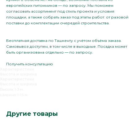
европейских питомников — по запросу. Мы поможем
согласовать ассортимент под стиль проекта и условия
площадки, а также собрать заказ под этапы работ: от разовой
поставки до комплектации очередей строительства.
Бесплатная доставка по Ташкенту с учётом объёма заказа.
Самовывоз доступен, в том числе в выходные. Посадка может
быть организована отдельно — по запросу.
Получить консультацию
Характеристики
Высота и ширина
Характеристики
Высота и ширина
Высота: 1-3 м.
Ширина: 1-1.5 м.
Другие товары