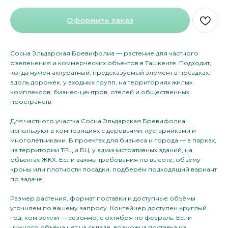
Оформить заказ
Сосна Эльдарская Бревифолиа — растение для частного
озеленения и коммерческих объектов в Ташкенте. Подходит,
когда нужен аккуратный, предсказуемый элемент в посадках:
вдоль дорожек, у входных групп, на территориях жилых
комплексов, бизнес-центров, отелей и общественных
пространств.
Для частного участка Сосна Эльдарская Бревифолиа
используют в композициях с деревьями, кустарниками и
многолетниками. В проектах для бизнеса и города — в парках,
на территории ТРЦ и БЦ, у административных зданий, на
объектах ЖКХ. Если важны требования по высоте, объёму
кроны или плотности посадки, подберём подходящий вариант
по задаче.
Размер растения, формат поставки и доступные объёмы
уточняем по вашему запросу. Контейнер доступен круглый
год; ком земли — сезонно, с октября по февраль. Если
нужного объёма нет на складе, возможна поставка из