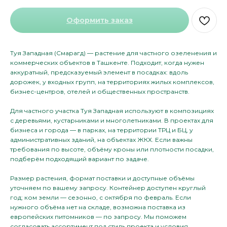
Оформить заказ
Туя Западная (Смарагд) — растение для частного озеленения и
коммерческих объектов в Ташкенте. Подходит, когда нужен
аккуратный, предсказуемый элемент в посадках: вдоль
дорожек, у входных групп, на территориях жилых комплексов,
бизнес-центров, отелей и общественных пространств.
Для частного участка Туя Западная используют в композициях
с деревьями, кустарниками и многолетниками. В проектах для
бизнеса и города — в парках, на территории ТРЦ и БЦ, у
административных зданий, на объектах ЖКХ. Если важны
требования по высоте, объёму кроны или плотности посадки,
подберём подходящий вариант по задаче.
Размер растения, формат поставки и доступные объёмы
уточняем по вашему запросу. Контейнер доступен круглый
год; ком земли — сезонно, с октября по февраль. Если
нужного объёма нет на складе, возможна поставка из
европейских питомников — по запросу. Мы поможем
согласовать ассортимент под стиль проекта и условия