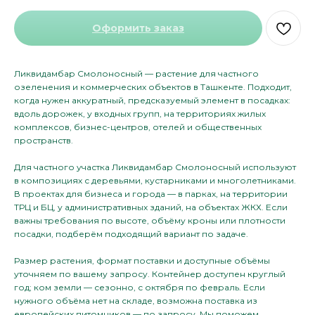
Оформить заказ
Ликвидамбар Смолоносный — растение для частного
озеленения и коммерческих объектов в Ташкенте. Подходит,
когда нужен аккуратный, предсказуемый элемент в посадках:
вдоль дорожек, у входных групп, на территориях жилых
комплексов, бизнес-центров, отелей и общественных
пространств.
Для частного участка Ликвидамбар Смолоносный используют
в композициях с деревьями, кустарниками и многолетниками.
В проектах для бизнеса и города — в парках, на территории
ТРЦ и БЦ, у административных зданий, на объектах ЖКХ. Если
важны требования по высоте, объёму кроны или плотности
посадки, подберём подходящий вариант по задаче.
Размер растения, формат поставки и доступные объёмы
уточняем по вашему запросу. Контейнер доступен круглый
год; ком земли — сезонно, с октября по февраль. Если
нужного объёма нет на складе, возможна поставка из
европейских питомников — по запросу. Мы поможем