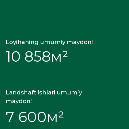
Loyihaning umumiy maydoni
10 858м²
Landshaft ishlari umumiy
maydoni
7 600м²