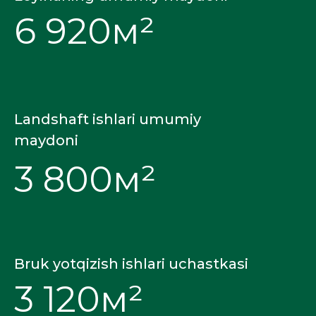
6 920м²
Landshaft ishlari umumiy
maydoni
3 800м²
Bruk yotqizish ishlari uchastkasi
3 120м²