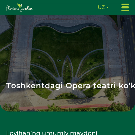
UZ
Toshkentdagi Opera teatri ko‘k
Loyihaning umumiy maydoni