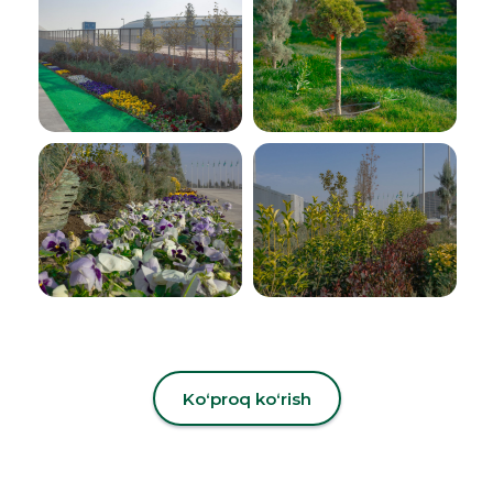
Koʻproq koʻrish