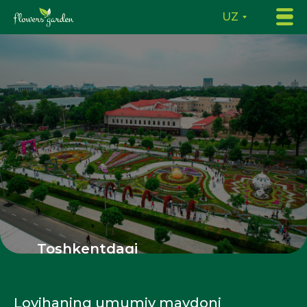
UZ
Toshkentdagi
FLOWERS FEST 2022
ko‘kalamzorlashtirish
loyihasi
Loyihaning umumiy maydoni