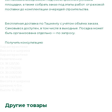
площадки, а также собрать заказ под этапы работ: от разовой
поставки до комплектации очередей строительства.
Бесплатная доставка по Ташкенту с учётом объёма заказа.
Самовывоз доступен, в том числе в выходные. Посадка может
быть организована отдельно — по запросу.
Получить консультацию
Характеристики
Высота и ширина
Характеристики
Разветвленное
Clt. 18 1,25/1,50
Clt. 25 1,75/2,00
Clt. 30 2,00/2,50
Clt. 55 2,50/3,00
Высота и ширина
Ширина: 4-5 м.
Высота: 15-20 м.
Другие товары