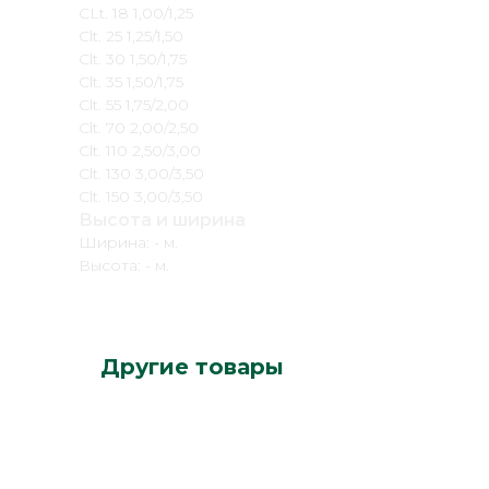
CLt. 18 1,00/1,25
Clt. 25 1,25/1,50
Clt. 30 1,50/1,75
Clt. 35 1,50/1,75
Clt. 55 1,75/2,00
Clt. 70 2,00/2,50
Clt. 110 2,50/3,00
Clt. 130 3,00/3,50
Clt. 150 3,00/3,50
Высота и ширина
Ширина: - м.
Высота: - м.
Другие товары