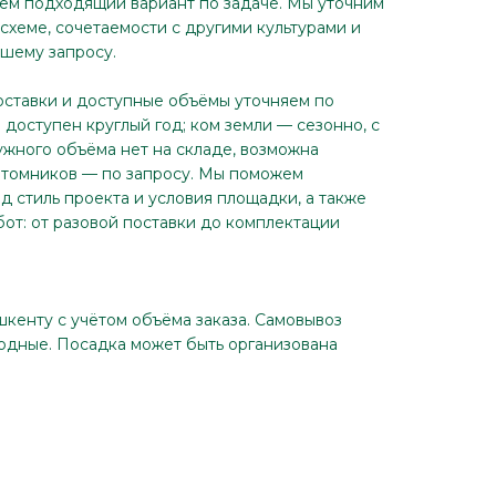
ём подходящий вариант по задаче. Мы уточним
схеме, сочетаемости с другими культурами и
ашему запросу.
оставки и доступные объёмы уточняем по
доступен круглый год; ком земли — сезонно, с
ужного объёма нет на складе, возможна
итомников — по запросу. Мы поможем
д стиль проекта и условия площадки, а также
бот: от разовой поставки до комплектации
шкенту с учётом объёма заказа. Самовывоз
ходные. Посадка может быть организована