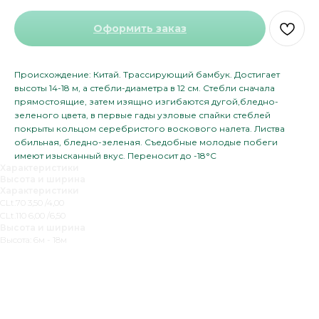
Оформить заказ
Происхождение: Китай. Трассирующий бамбук. Достигает
высоты 14-18 м, а стебли-диаметра в 12 см. Стебли сначала
прямостоящие, затем изящно изгибаются дугой,бледно-
зеленого цвета, в первые гады узловые спайки стеблей
покрыты кольцом серебристого воскового налета. Листва
обильная, бледно-зеленая. Съедобные молодые побеги
имеют изысканный вкус. Переносит до -18°С
Характеристики
Высота и ширина
Характеристики
CLt.70 3,50 /4,00
CLt.110 6,00 /6,50
Высота и ширина
Высота: 6м - 18м