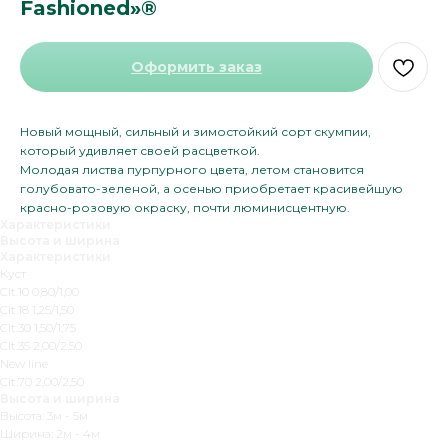
Fashioned»®
Оформить заказ
Новый мощный, сильный и зимостойкий сорт скумпии,
который удивляет своей расцветкой.
Молодая листва пурпурного цвета, летом становится
голубовато-зеленой, а осенью приобретает красивейшую
красно-розовую окраску, почти люминисцентную.
Характеристики
Высота и ширина
Характеристики
Куст
Clt.10 0,80/1,00
CIt.18 1,25/1,50
CIt.30 1,50/1,75
CIt.35 2,00/2,50
New line
CIt.70 2,00/2,50
Высота и ширина
Высота: 3м - 5м
Ширина: 2м - 4м