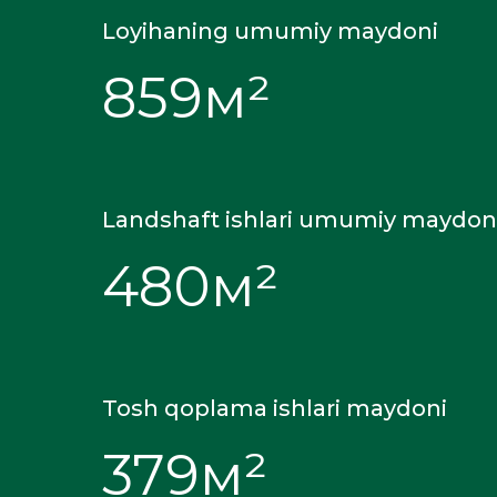
Loyihaning umumiy maydoni
859м²
Landshaft ishlari umumiy maydon
480м²
Tosh qoplama ishlari maydoni
379м²