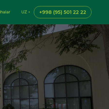
+998 (95) 501 22 22
ihalar
UZ