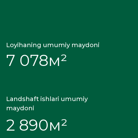
Loyihaning umumiy maydoni
7 078м²
Landshaft ishlari umumiy
maydoni
2 890м²